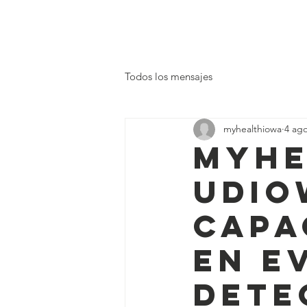
MiSaludIowa - MiSaludIo
Home
Todos los mensajes
myhealthiowa
4 ag
MyHe
udIo
capa
en e
dete