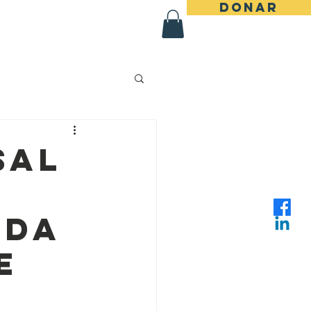
DONAR
ontact
Shop
File Share
Sal
ada
e