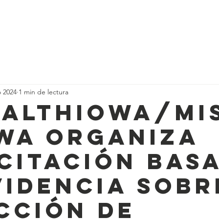
wa
Who We Are
About
Support Us
Events
News
C
o 2024
1 min de lectura
althIowa/Mi
wa organiza
citación bas
videncia sobr
cción de