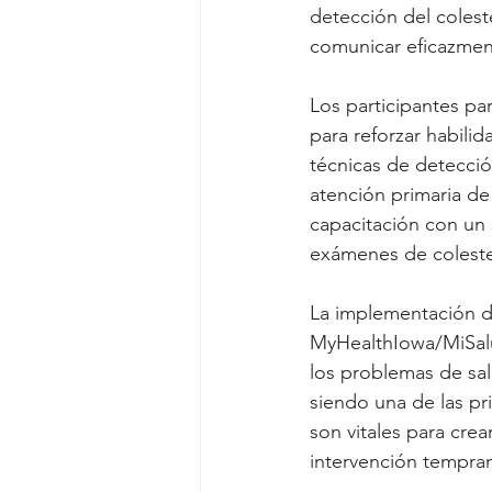
detección del colest
comunicar eficazment
Los participantes par
para reforzar habili
técnicas de detecció
atención primaria de
capacitación con un 
exámenes de colester
La implementación d
MyHealthIowa/MiSalu
los problemas de sa
siendo una de las pr
son vitales para cre
intervención tempra