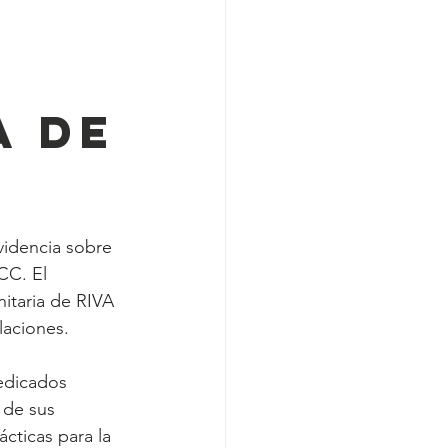
a de
idencia sobre 
CC. El 
itaria de RIVA 
laciones.
edicados 
 de sus 
cticas para la 