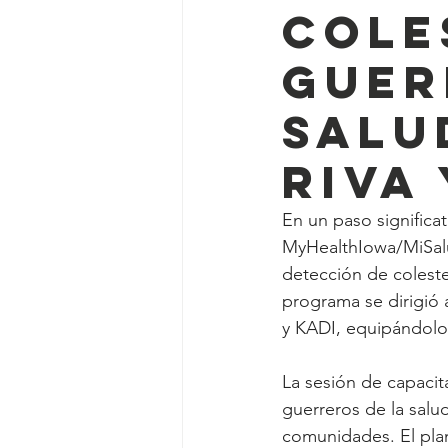
cole
guer
salu
RIVA 
En un paso significati
MyHealthIowa/MiSalu
detección de colest
programa se dirigió 
y KADI, equipándolos
La sesión de capacit
guerreros de la salu
comunidades. El plan