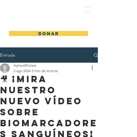
MiSaludIowa - MiSaludIowa
DONAR
Entrada
myhealthiowa
3 ago 2024
3 min de lectura
🎥 ¡Mira
nuestro
nuevo vídeo
sobre
biomarcadore
s sanguíneos!