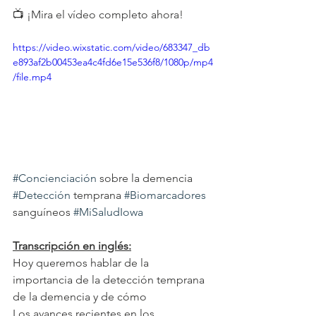
📺 ¡Mira el vídeo completo ahora!
https://video.wixstatic.com/video/683347_db
e893af2b00453ea4c4fd6e15e536f8/1080p/mp4
/file.mp4
#Concienciación
 sobre la demencia 
#Detección
 temprana 
#Biomarcadores
sanguíneos 
#MiSaludIowa
Transcripción en inglés:
Hoy queremos hablar de la 
importancia de la detección temprana 
de la demencia y de cómo
Los avances recientes en los 