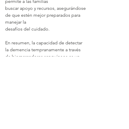
permite a las familias
buscar apoyo y recursos, asegurándose 
de que estén mejor preparados para 
manejar la
desafíos del cuidado.
En resumen, la capacidad de detectar 
la demencia tempranamente a través 
de biomarcadores sanguíneos es un 
juego.
cambiador. Permite a los pacientes y 
sus familias tomar control de su futuro, 
mejora
resultados del tratamiento y mejora la 
calidad de vida. Mantenerse proactivo 
e informado es clave
para afrontar eficazmente los desafíos 
de la demencia.