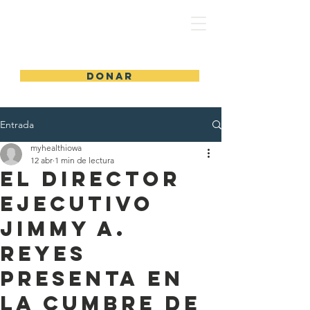
MiSaludIowa - MiSaludIowa
DONAR
Entrada
myhealthiowa
12 abr
1 min de lectura
El director
ejecutivo
Jimmy A.
Reyes
presenta en
la Cumbre de