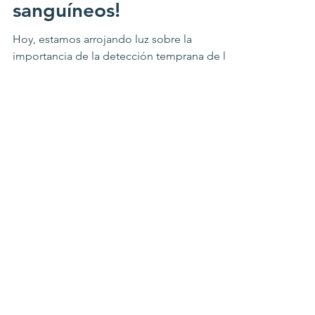
sanguíneos!
Hoy, estamos arrojando luz sobre la
importancia de la detección temprana de la
demencia y los avances revolucionarios en
los...
Contáctenos
myhealthiowa@gmail.com
Conéctate con
nosotros
Facebook
Instagram