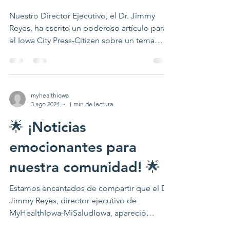
atención médica, influido
Nuestro Director Ejecutivo, el Dr. Jimmy
Reyes, ha escrito un poderoso artículo para
el Iowa City Press-Citizen sobre un tema
crítico en...
myhealthiowa
3 ago 2024
1 min de lectura
🌟 ¡Noticias
emocionantes para
nuestra comunidad! 🌟
Estamos encantados de compartir que el Dr.
Jimmy Reyes, director ejecutivo de
MyHealthIowa-MiSaludIowa, apareció
recientemente en una...