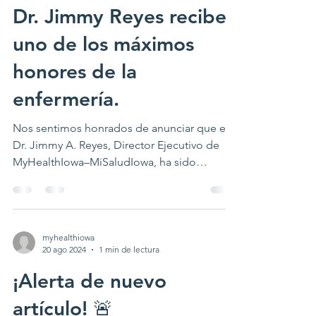
Dr. Jimmy Reyes recibe
uno de los máximos
honores de la
enfermería.
Nos sentimos honrados de anunciar que el
Dr. Jimmy A. Reyes, Director Ejecutivo de
MyHealthIowa–MiSaludIowa, ha sido
seleccionado para formar parte de la
promoción de 2026 de Miembros
Honorarios de la Academia Estadounidense
de Enfermería (FAAN), una de las
myhealthiowa
distinciones más altas y prestigiosas de la
20 ago 2024
1 min de lectura
profesión de enfermería. La Academia
¡Alerta de nuevo
Estadounidense de Enfermería reconoce a
los líderes de enfermería cuyas
artículo! 🚨
contribuciones constantes han impulsado la