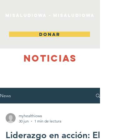
MiSaludIowa - MiSaludIowa
DONAR
NOTICIAS
News
myhealthiowa
30 jun
1 min de lectura
Liderazgo en acción: El