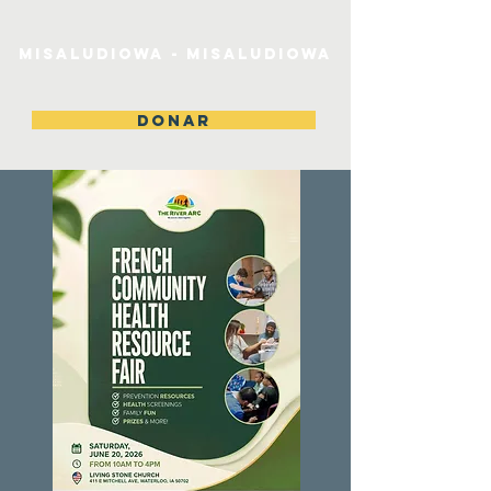
MiSaludIowa - MiSaludIowa
DONAR