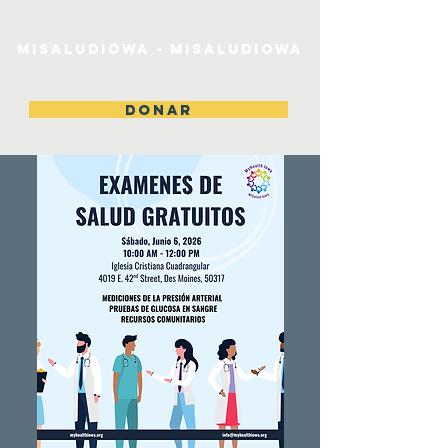
MiSaludIowa - MiSaludIowa
DONAR