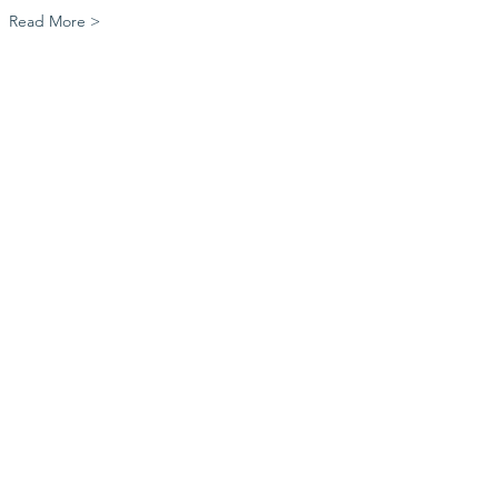
Read More >
Share this event
Contáctenos
myhealthiowa@gmail.com
Conéctate con
nosotros
Facebook